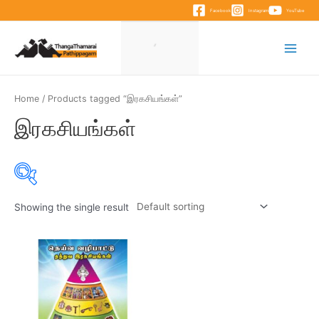
Skip
Facebook
Instagram
YouTube
to
content
Main
Menu
Home
/ Products tagged “இரகசியங்கள்”
இரகசியங்கள்
Showing the single result
Product categories