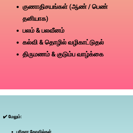
குணாதிசயங்கள் (ஆண் / பெண்
தனியாக)
பலம் & பலவீனம்
கல்வி & தொழில் வழிகாட்டுதல்
திருமணம் & குடும்ப வாழ்க்கை
✔️ மேலும்:
பரிகார கோவில்கள்