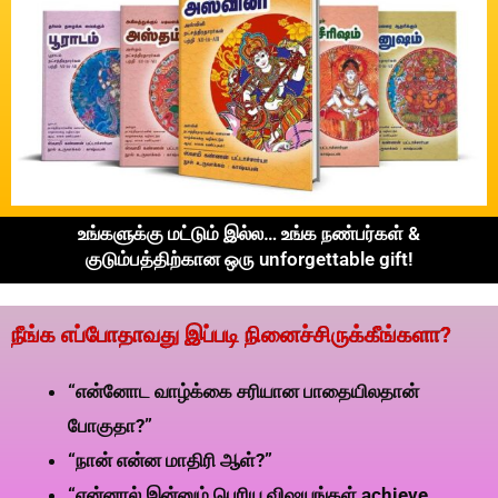
உங்களுக்கு மட்டும் இல்ல… உங்க நண்பர்கள் &
குடும்பத்திற்கான ஒரு unforgettable gift!
நீங்க எப்போதாவது இப்படி நினைச்சிருக்கீங்களா?
“என்னோட வாழ்க்கை சரியான பாதையிலதான்
போகுதா?”
“நான் என்ன மாதிரி ஆள்?”
“என்னால் இன்னும் பெரிய விஷயங்கள் achieve