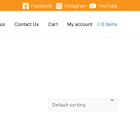
Facebook
Instagram
YouTube
 us
Contact Us
Cart
My account
0 items