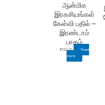
ஆன்மிக
இரகசியங்கள்
கேள்வி பதில் –
இரண்டாம்
பாகம்
₹
150.00
Read
more