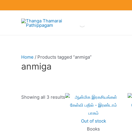
Skip
to
content
Home
/ Products tagged “anmiga”
anmiga
Showing all 3 results
Product categories
Out of stock
Books