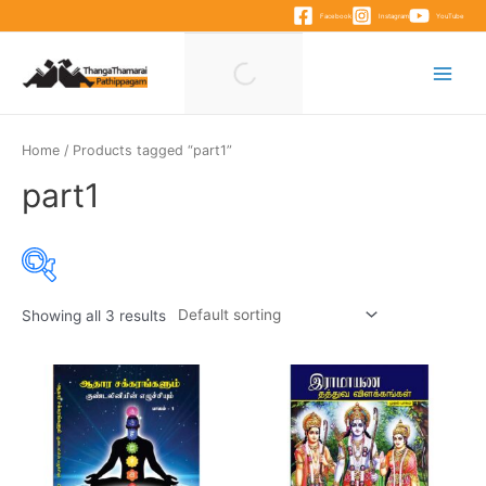
Skip
Facebook
Instagram
YouTube
to
content
Main
Menu
Home
/ Products tagged “part1”
part1
Showing all 3 results
Product categories