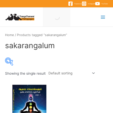
Skip
Facebook
Instagram
YouTube
to
content
Main
Menu
Home
/ Products tagged “sakarangalum”
sakarangalum
Showing the single result
Product categories