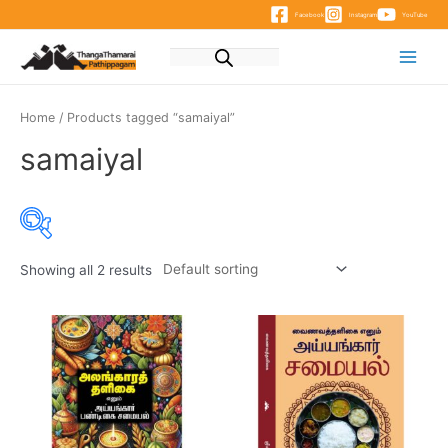
Skip
Facebook
Instagram
YouTube
to
content
Main
Menu
Home
/ Products tagged “samaiyal”
samaiyal
Showing all 2 results
Product categories
Product categories