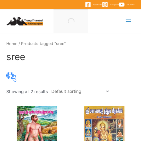
Skip
Facebook
Instagram
YouTube
to
content
Main
Menu
Home
/ Products tagged “sree”
sree
Showing all 2 results
Product categories