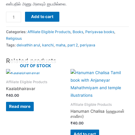
என்பதில் அணு அளவும் ஐயமில்லை.
Deivathin
Add to cart
Arul
-
Categories:
Affiliate Eligible Products
,
Books
,
Periyavaa books
,
02
Religious
Tags:
deivathin arul
,
kanchi
,
maha
,
part 2
,
periyava
quantity
Related products
OUT OF STOCK
Affiliate Eligible Products
Kaalabhairavar
₹
40.00
Affiliate Eligible Products
Read more
Hanuman Chalisa (ஹனுமான்
சாலீசா)
₹
40.00
Add to cart