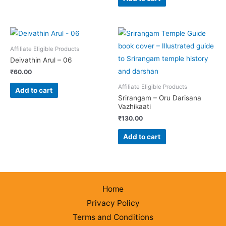
Affiliate Eligible Products
Deivathin Arul – 06
₹
60.00
Affiliate Eligible Products
Add to cart
Srirangam – Oru Darisana
Vazhikaati
₹
130.00
Add to cart
Home
Privacy Policy
Terms and Conditions