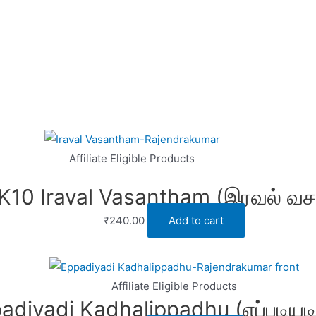
Affiliate Eligible Products
K10 Iraval Vasantham (இரவல் வசந
₹
240.00
Add to cart
Affiliate Eligible Products
adiyadi Kadhalippadhu (எப்படியடி