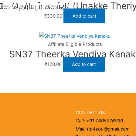
ே தெரியும் சுகந்தி (Unakke Ther
₹
330.00
Add to cart
Affiliate Eligible Products
SN37 Theerka Vendiya Kanak
₹
120.00
Add to cart
CONTACT US
Call: +91 7305776099
Mail: ttp4you@gmail.com