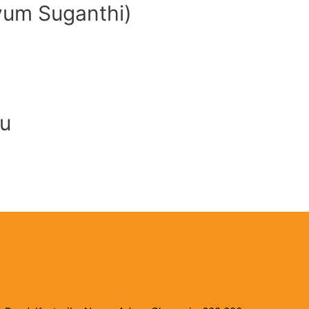
iyum Suganthi)
u