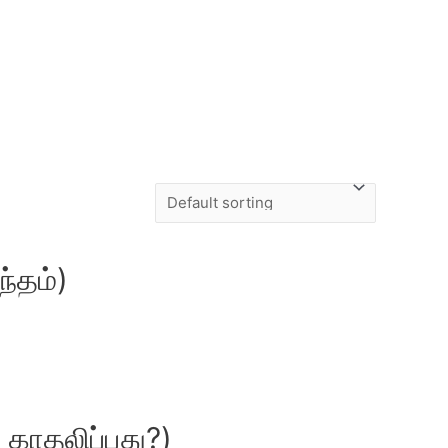
்தம்)
 காதலிப்பது?)