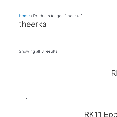
Home
/ Products tagged “theerka”
theerka
Showing all 6 results
Product categories
R
RK11 Epp