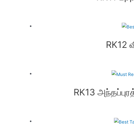
RK12 வ
RK13 அந்தப்புர