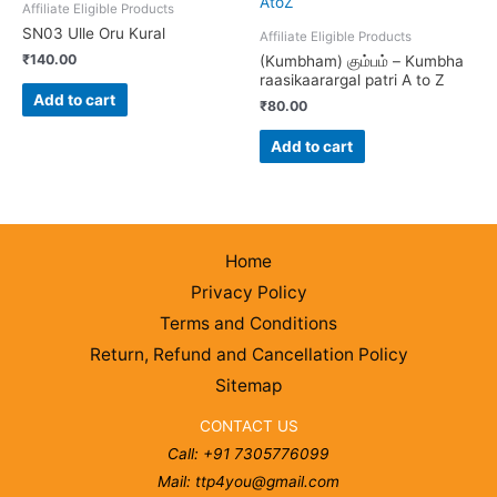
Affiliate Eligible Products
SN03 Ulle Oru Kural
Affiliate Eligible Products
₹
140.00
(Kumbham) கும்பம் – Kumbha
raasikaarargal patri A to Z
Add to cart
₹
80.00
Add to cart
Home
Privacy Policy
Terms and Conditions
Return, Refund and Cancellation Policy
Sitemap
CONTACT US
Call: +91 7305776099
Mail: ttp4you@gmail.com