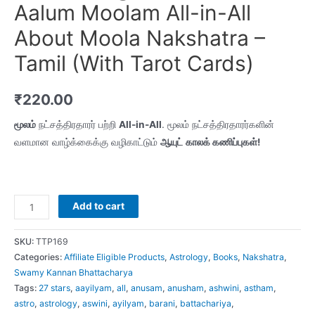
Aalum Moolam All-in-All
About Moola Nakshatra –
Tamil (With Tarot Cards)
₹
220.00
மூலம்
நட்சத்திரதாரர் பற்றி
All-in-All
. மூலம் நட்சத்திரதாரர்களின்
வளமான வாழ்க்கைக்கு வழிகாட்டும்
ஆயுட்
காலக் கணிப்புகள்!
(Moolam)
Add to cart
மூலம்
-
SKU:
TTP169
Arasu
Categories:
Affiliate Eligible Products
,
Astrology
,
Books
,
Nakshatra
,
Swamy Kannan Bhattacharya
Aalum
Tags:
27 stars
,
aayilyam
,
all
,
anusam
,
anusham
,
ashwini
,
astham
,
Moolam
astro
,
astrology
,
aswini
,
ayilyam
,
barani
,
battachariya
,
All-