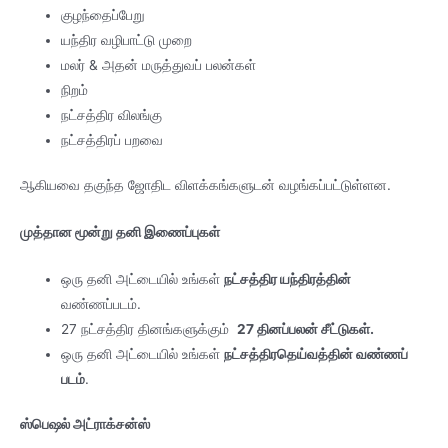
குழந்தைப்பேறு
யந்திர வழிபாட்டு முறை
மலர் & அதன் மருத்துவப் பலன்கள்
நிறம்
நட்சத்திர விலங்கு
நட்சத்திரப் பறவை
ஆகியவை தகுந்த ஜோதிட விளக்கங்களுடன் வழங்கப்பட்டுள்ளன.
முத்தான மூன்று தனி இணைப்புகள்
ஒரு தனி அட்டையில் உங்கள்
நட்சத்திர யந்திரத்தின்
வண்ணப்படம்.
27 நட்சத்திர தினங்களுக்கும்
27 தினப்பலன் சீட்டுகள்.
ஒரு தனி அட்டையில் உங்கள்
நட்சத்திரதெய்வத்தின் வண்ணப்
படம்
.
ஸ்பெஷல் அட்ராக்சன்ஸ்