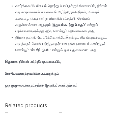
வாழ்க்கையில் மிகவும் நொந்து போயிருக்கும் வேளையில், நீங்கள்
எது காரணமாகக் கவலையில் ஆழ்ந்திருக்கிறீர்கள், அதைக்
களைவது எப்படி என்று உங்களின் நட்சத்திர தெய்வம்
அருள்வாக்காக அருளும்
‘இதுவும் கடந்து போகும்’
என்னும்
பிரச்சனைகளுக்குத் தீர்வு சொல்லும் உத்வேகமானபகுதி,
நீங்கள் தள்ளிப் போட்டுக்கொண்டே இருக்கும் சில விஷயங்களும்,
அவற்றைச் செயல் படுத்துவதற்கான நல்ல நாளையும் கணித்துச்
சொல்லும்
‘ஸ்டார்ட் டு-டே’
என்னும் ஒரு புதுமையான பகுதி!
இதுவரை நீங்கள் பார்த்திராத வகையில்,
பிரத்யேகமாகத்தயாரிக்கப்பட்டிருக்கும்
ஒரு முழுமையான நட்சத்திர ஜோதிடப் பலன் புத்தகம்
Related products