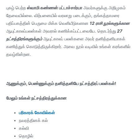
புகழ் பெற்ற
ஸ்வாமி கண்ணன் பட்டாச்சார்யா
அவர்களுக்கு அறிமுகம்
தேவையில்லை. விற்பனையில் வரலாறு படைக்கும், தங்கத்தாமரை
பதிப்பகத்தின் பெருமை மிக்க வெளியீடுகளான
12 ராசி நூல்களுக்கான
ஆயுட்காலப்பலன்கள் அவரால் கணிக்கப்பட்டவையே. தொடர்ந்து
27
நட்சத்திரங்களுக்கும்
ஆயுட்காலப் பலன்களை அவர் தனித்தனியாகக்
கணித்துக் கொடுத்திருக்கிறார். அவை நூல் வடிவில் உங்கள் கரங்களில்
தவழ்கின்றன.
ஆணுக்கும், பெண்ணுக்கும் தனித்தனியே நட்சத்திரப் பலன்கள்!
மேலும் உங்கள் நட்சத்திரத்துக்கான
பரிகாரக் கோவில்கள்
நவரத்தினக் கல்
கல்வி
தொழில்