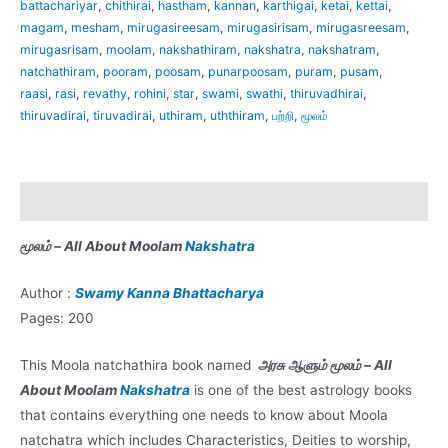
battachariyar
,
chithirai
,
hastham
,
kannan
,
karthigai
,
ketai
,
kettai
,
in-
magam
,
mesham
,
mirugasireesam
,
mirugasirisam
,
mirugasreesam
,
All
mirugasrisam
,
moolam
,
nakshathiram
,
nakshatra
,
nakshatram
,
About
natchathiram
,
pooram
,
poosam
,
punarpoosam
,
puram
,
pusam
,
Moola
raasi
,
rasi
,
revathy
,
rohini
,
star
,
swami
,
swathi
,
thiruvadhirai
,
Nakshatra
thiruvadirai
,
tiruvadirai
,
uthiram
,
uththiram
,
பற்றி
,
மூலம்
-
Tamil
(With
Description
Tarot
Cards)
மூலம் – All About Moolam
Nakshatra
quantity
Author :
Swamy Kanna Bhattacharya
Pages: 200
This Moola natchathira book named
அரசு ஆளும் மூலம் – All
About Moolam
Nakshatra
is one of the best astrology books
that contains everything one needs to know about Moola
natchatra which includes Characteristics, Deities to worship,