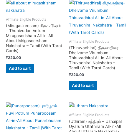
Affiliate Eligible Products
(Mirugasireesam) மிருகசீரிஷம்
– Thunivudan Vellum
Mirugaserisham All-in-All
About Mrigaseersham
Affiliate Eligible Products
Nakshatra – Tamil (With Tarot
(Thiruvadhirai) திருவாதிரை-
Cards)
Dheivame Virumbum
₹
220.00
Thiruvadhirai All-in-All About
Tiruvadhirai Nakshatra –
Tamil (With Tarot Cards)
Add to cart
₹
220.00
Add to cart
Affiliate Eligible Products
(Uthiram) உத்திரம் – Uzhaipal
Uyarum Uththiram All-in-All
About Uttaram Nakshatra-