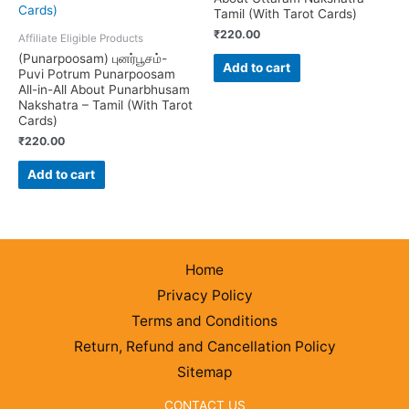
Tamil (With Tarot Cards)
₹
220.00
Affiliate Eligible Products
(Punarpoosam) புனர்பூசம்-
Add to cart
Puvi Potrum Punarpoosam
All-in-All About Punarbhusam
Nakshatra – Tamil (With Tarot
Cards)
₹
220.00
Add to cart
Home
Privacy Policy
Terms and Conditions
Return, Refund and Cancellation Policy
Sitemap
CONTACT US